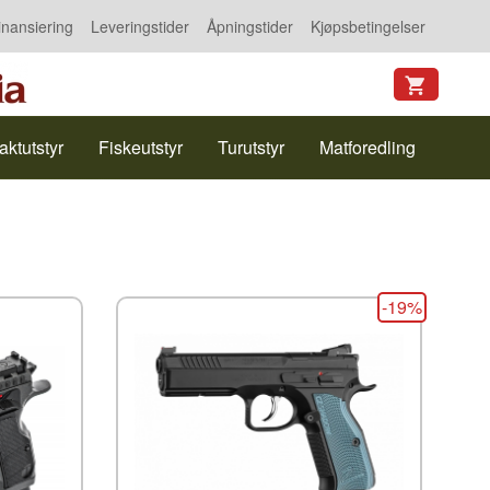
inansiering
Leveringstider
Åpningstider
Kjøpsbetingelser
aktutstyr
Fiskeutstyr
Turutstyr
Matforedling
-19%