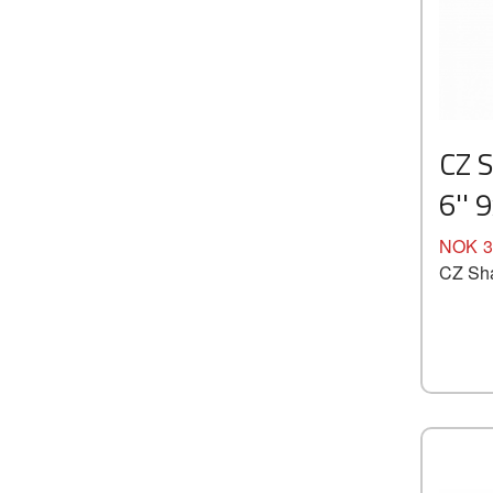
CZ 
6'' 
Pris
NOK
3
CZ Sha