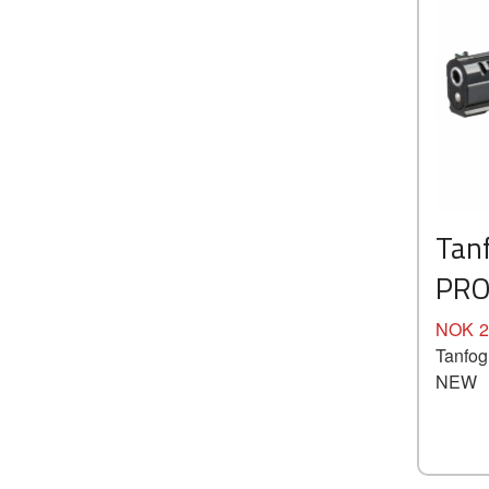
Tanf
PRO
Pris
NOK
2
Tanfog
NEW