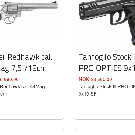
Kjøp
Kjøp
Les mer
Les mer
er Redhawk cal.
Tanfoglio Stock I
ag 7,5"/19cm
PRO OPTICS 9x1
Pris
5 990,00
NOK
23 590,00
 Redhawk cal. 44Mag
Tanfoglio Stock III PRO 
9cm
9x19 SF