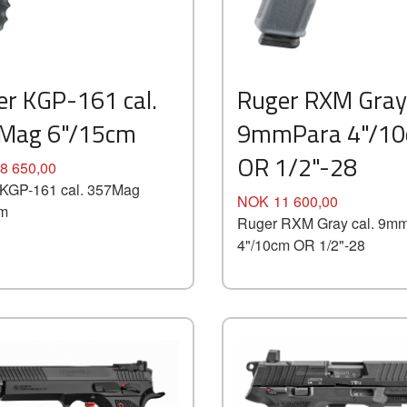
Kjøp
Les mer
er KGP-161 cal.
Ruger RXM Gray 
Mag 6"/15cm
9mmPara 4"/1
OR 1/2"-28
8 650,00
KGP-161 cal. 357Mag
Pris
NOK
11 600,00
cm
Ruger RXM Gray cal. 9m
4"/10cm OR 1/2"-28