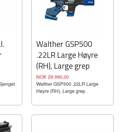
l.
Walther GSP500
r
.22LR Large Høyre
(RH), Large grep
Pris
NOK
29 990,00
Gjenget
Walther GSP500 .22LR Large
Høyre (RH), Large grep