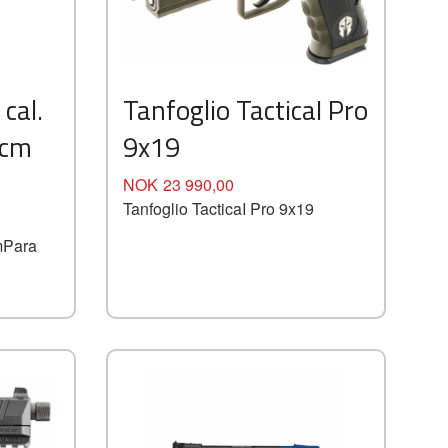
Kjøp
Les mer
cal.
Tanfoglio TacticaI Pro
0cm
9x19
Pris
NOK
23 990,00
Tanfoglio TacticaI Pro 9x19
mPara