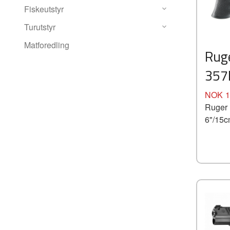
Fiskeutstyr
Turutstyr
Matforedling
Rug
357
Pris
NOK
1
Ruger 
6"/15