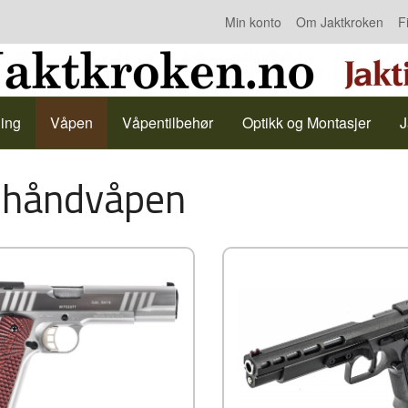
Min konto
Om Jaktkroken
F
Kontakt oss
ing
Våpen
Våpentilbehør
Optikk og Montasjer
J
 håndvåpen