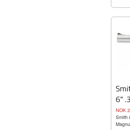
Smi
6" 
Pris
NOK
2
Smith 
Magn