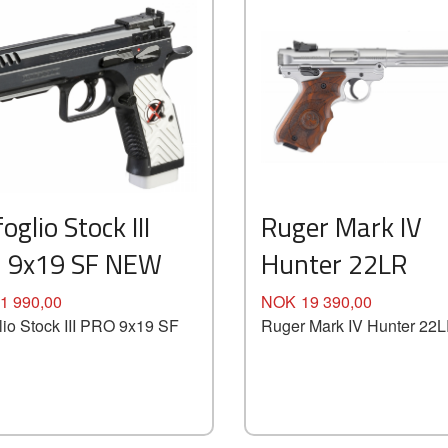
oglio Stock III
Ruger Mark IV
 9x19 SF NEW
Hunter 22LR
Pris
1 990,00
NOK
19 390,00
lio Stock III PRO 9x19 SF
Ruger Mark IV Hunter 22