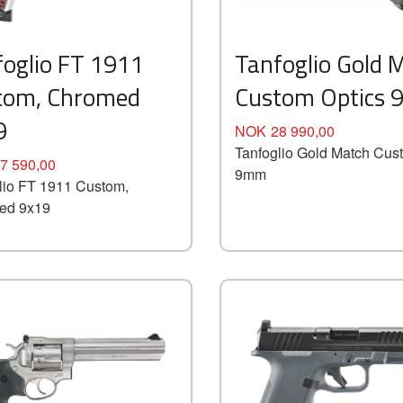
Kjøp
Kjøp
Les mer
Les mer
foglio FT 1911
Tanfoglio Gold 
tom, Chromed
Custom Optics
9
Pris
NOK
28 990,00
Tanfoglio Gold Match Cus
7 590,00
9mm
lio FT 1911 Custom,
ed 9x19