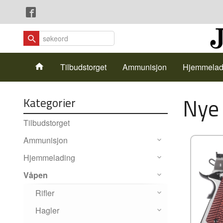
Gå
Lukk
til
innholdet
Produkter
Tilbudstorget
Ammunisjon
Hjemmelad
Nye
Kategorier
Tilbudstorget
Ammunisjon
Hjemmelading
Våpen
Rifler
Hagler