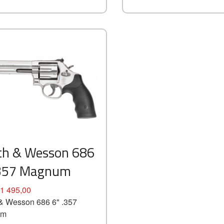
Kjøp
Les mer
th & Wesson 686
.357 Magnum
1 495,00
& Wesson 686 6" .357
um