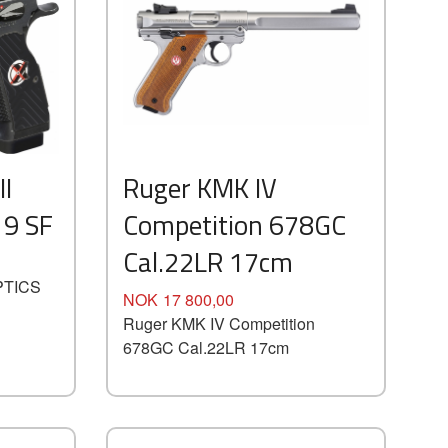
II
Ruger KMK IV
9 SF
Competition 678GC
Cal.22LR 17cm
OPTICS
Pris
NOK
17 800,00
Ruger KMK IV Competition
678GC Cal.22LR 17cm