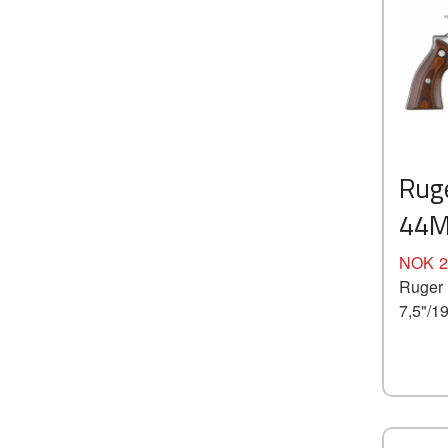
Rug
44M
Pris
NOK
2
Ruger
7,5"/1