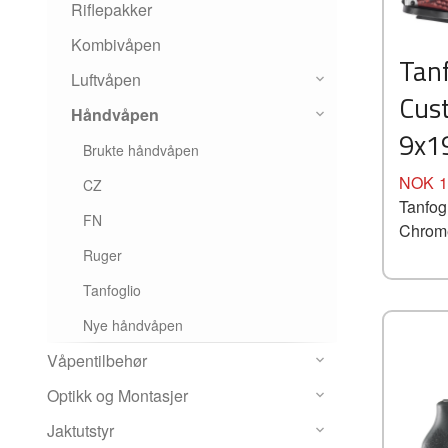
Riflepakker
Kombivåpen
Tan
Luftvåpen
Cus
Håndvåpen
9x1
Brukte håndvåpen
Pris
NOK
1
CZ
Tanfog
FN
Chrom
Ruger
Tanfoglio
Nye håndvåpen
Våpentilbehør
Optikk og Montasjer
Jaktutstyr