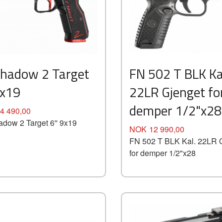
Kjøp
Kjøp
Les mer
Les mer
Shadow 2 Target
FN 502 T BLK Ka
9x19
22LR Gjenget fo
demper 1/2"x28
4 490,00
dow 2 Target 6'' 9x19
Pris
NOK
12 990,00
FN 502 T BLK Kal. 22LR 
for demper 1/2"x28