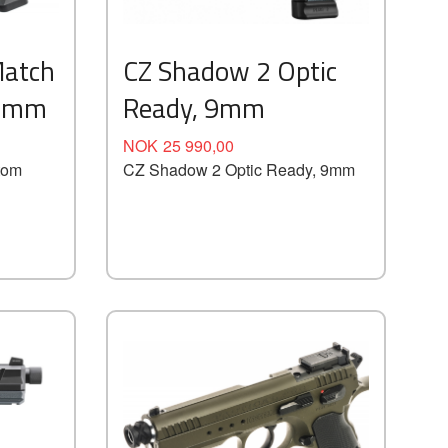
Kjøp
Les mer
Match
CZ Shadow 2 Optic
 9mm
Ready, 9mm
Tilbud
Rabatt
NOK
25 990,00
tom
CZ Shadow 2 Optic Ready, 9mm