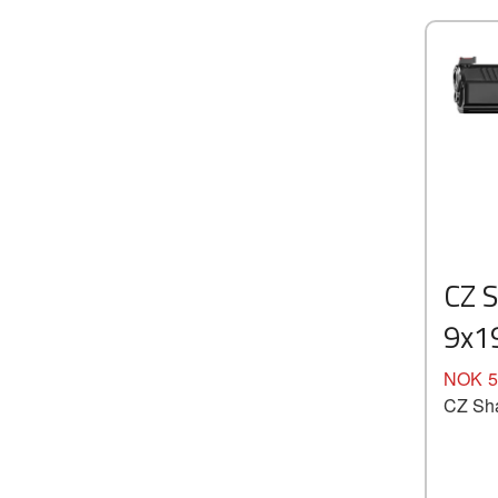
CZ 
9x1
Pris
NOK
5
CZ Sh