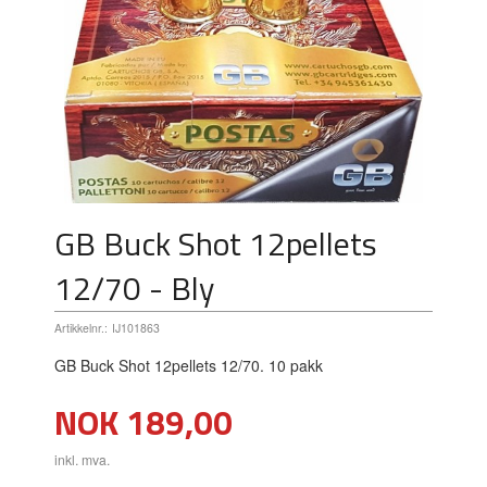
GB Buck Shot 12pellets
12/70 - Bly
Artikkelnr.:
IJ101863
GB Buck Shot 12pellets 12/70. 10 pakk
Pris
NOK
189,00
inkl. mva.