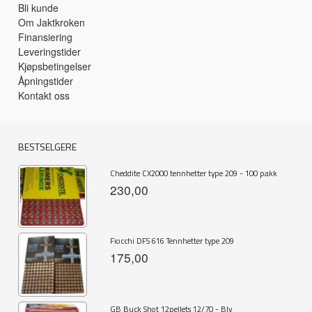
Bli kunde
Om Jaktkroken
Finansiering
Leveringstider
Kjøpsbetingelser
Åpningstider
Kontakt oss
BESTSELGERE
Cheddite CX2000 tennhetter type 209 - 100 pakk
230,00
Fiocchi DFS 616 Tennhetter type 209
175,00
GB Buck Shot 12pellets 12/70 - Bly