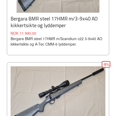
Bergara BMR steel 17HMR m/3-9x40 AO
kikkertsikte og lyddemper
Tilbud
Rabatt
NOK
11 990,00
Bergara BMR steel 17HMR m/Scandium c22 3-9x40 AO
kikkertsikte og A-Tec CMM-6 lyddemper.
-8%