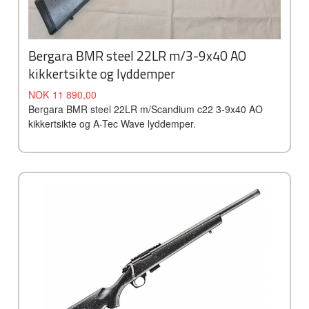
Bergara BMR steel 22LR m/3-9x40 AO
kikkertsikte og lyddemper
Tilbud
Rabatt
NOK
11 890,00
Bergara BMR steel 22LR m/Scandium c22 3-9x40 AO
kikkertsikte og A-Tec Wave lyddemper.