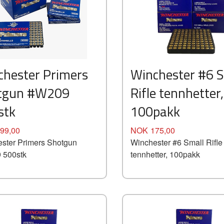
chester Primers
Winchester #6 S
tgun #W209
Rifle tennhetter,
stk
100pakk
Pris
99,00
NOK
175,00
ster Primers Shotgun
Winchester #6 Small Rifle
 500stk
tennhetter, 100pakk