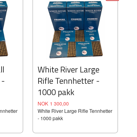
ll
White River Large
 -
Rifle Tennhetter -
1000 pakk
Tilbud
Rabatt
NOK
1 300,00
nnhetter
White River Large Rifle Tennhetter
- 1000 pakk