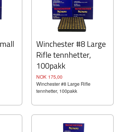
mall
Winchester #8 Large
Rifle tennhetter,
100pakk
Pris
NOK
175,00
Winchester #8 Large Rifle
tennhetter, 100pakk