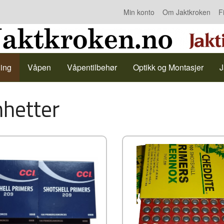
Min konto
Om Jaktkroken
F
Kontakt oss
ing
Våpen
Våpentilbehør
Optikk og Montasjer
J
hetter