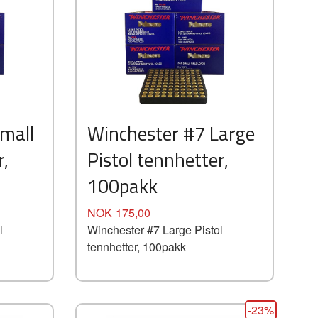
mall
Winchester #7 Large
r,
Pistol tennhetter,
100pakk
Pris
NOK
175,00
l
Winchester #7 Large Pistol
tennhetter, 100pakk
-23%