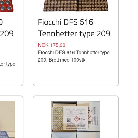
0
Fiocchi DFS 616
 209
Tennhetter type 209
Pris
NOK
175,00
Fiocchi DFS 616 Tennhetter type
209. Brett med 100stk
er type