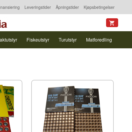
inansiering
Leveringstider
Åpningstider
Kjøpsbetingelser
aktutstyr
Fiskeutstyr
Turutstyr
Matforedling