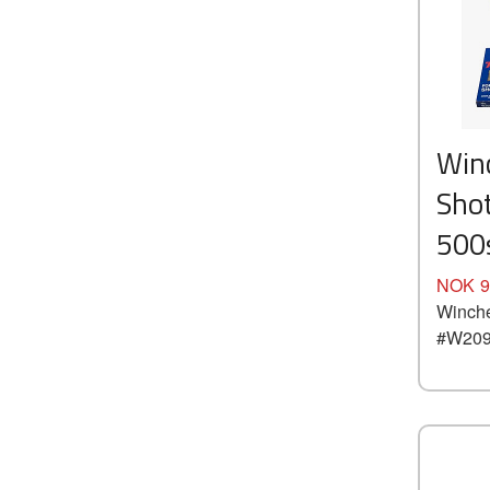
Win
Sho
500
Pris
NOK
9
Winche
#W209