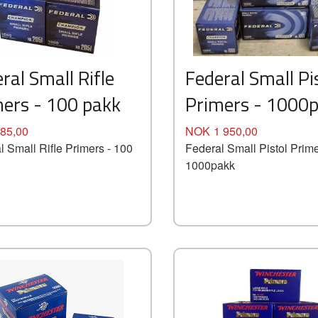
Kjøp
Les mer
ral Small Rifle
Federal Small Pi
ers - 100 pakk
Primers - 1000
Pris
85,00
NOK
1 950,00
l Small Rifle Primers - 100
Federal Small Pistol Prime
1000pakk