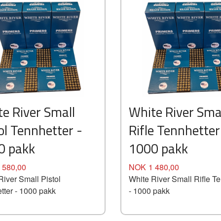
e River Small
White River Sma
ol Tennhetter -
Rifle Tennhetter
0 pakk
1000 pakk
Pris
 580,00
NOK
1 480,00
River Small Pistol
White River Small Rifle Te
tter - 1000 pakk
- 1000 pakk