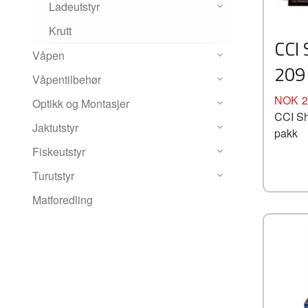
Ladeutstyr
Krutt
CCI 
Våpen
209
Våpentilbehør
Pris
NOK
2
Optikk og Montasjer
CCI Sh
Jaktutstyr
pakk
Fiskeutstyr
Turutstyr
Matforedling