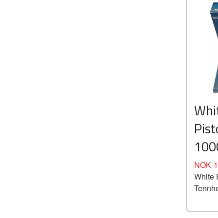
Whit
Pist
100
Pris
NOK
1
White 
Tennhe