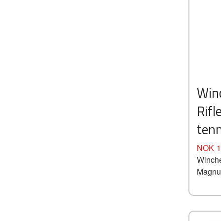
Win
Rif
ten
Pris
NOK
1
Winche
Magnum