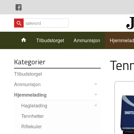
Gå
Lukk
til
innholdet
Produkter
Tilbudstorget
Ammunisjon
Hjemmelad
Tenn
Kategorier
Tilbudstorget
Ammunisjon
Hjemmelading
Haglelading
Tennhetter
Riflekuler