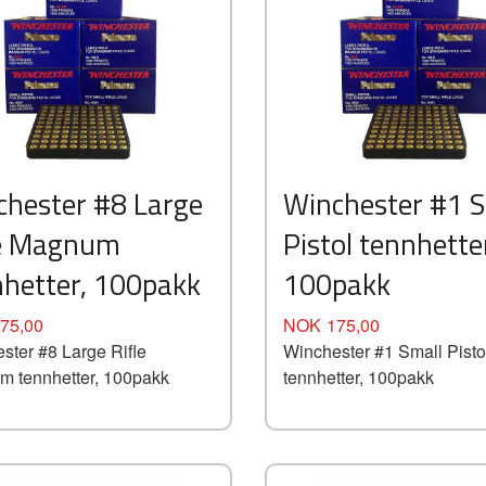
chester #8 Large
Winchester #1 S
le Magnum
Pistol tennhette
nhetter, 100pakk
100pakk
Pris
75,00
NOK
175,00
ster #8 Large Rifle
Winchester #1 Small Pisto
 tennhetter, 100pakk
tennhetter, 100pakk