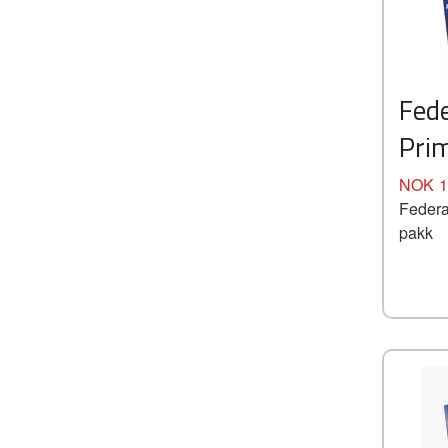
Fede
Prim
Pris
NOK
1
Federa
pakk