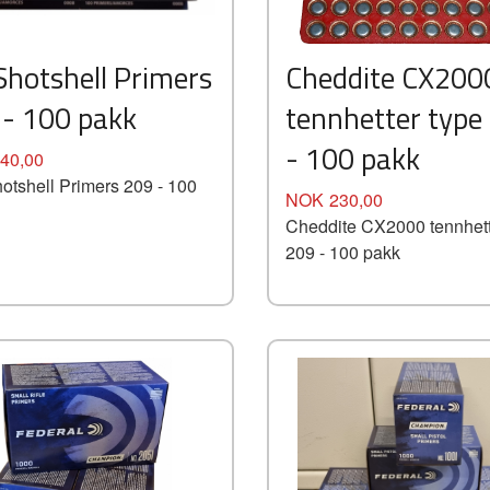
Kjøp
Kjøp
Les mer
Les mer
Shotshell Primers
Cheddite CX200
 - 100 pakk
tennhetter type
- 100 pakk
40,00
otshell Primers 209 - 100
Pris
NOK
230,00
Cheddite CX2000 tennhett
209 - 100 pakk