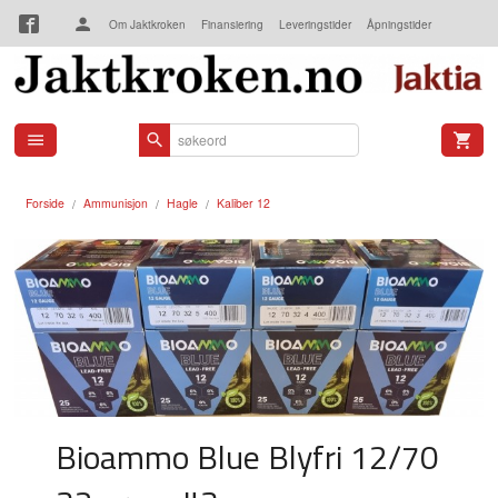
Gå
Om Jaktkroken
Finansiering
Leveringstider
Åpningstider
til
innholdet
Kjøpsbetingelser
Kontakt oss
Forside
Ammunisjon
Hagle
Kaliber 12
Bioammo Blue Blyfri 12/70