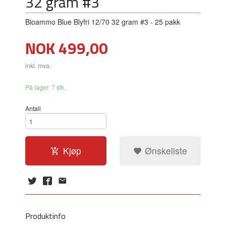
32 gram #3
Bioammo Blue Blyfri 12/70 32 gram #3 - 25 pakk
Pris
NOK
499,00
inkl. mva.
På lager: 7 stk.
Antall
Kjøp
Ønskeliste
Produktinfo