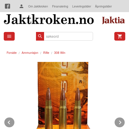
Gå
Om Jaktkroken
Finansiering
Leveringstider
Åpningstider
til
innholdet
Kjøpsbetingelser
Kontakt oss
Forside
Ammunisjon
Rifle
308 Win
Prev
N