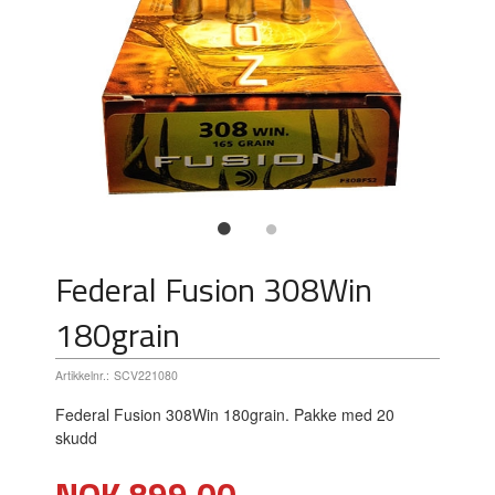
Federal Fusion 308Win
180grain
Artikkelnr.:
SCV221080
Federal Fusion 308Win 180grain. Pakke med 20
skudd
Pris
NOK
899,00