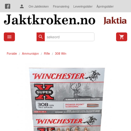
Gå
Om Jaktkroken
Finansiering
Leveringstider
Åpningstider
til
innholdet
Kjøpsbetingelser
Kontakt oss
Forside
Ammunisjon
Rifle
308 Win