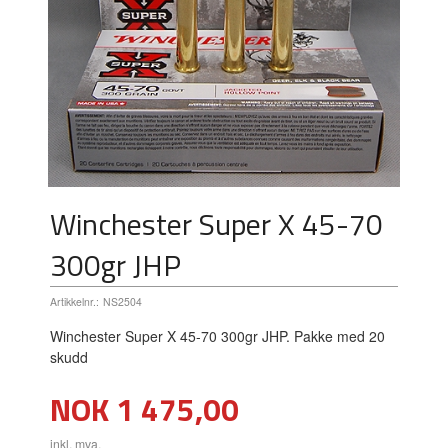
Winchester Super X 45-70
300gr JHP
Artikkelnr.:
NS2504
Winchester Super X 45-70 300gr JHP. Pakke med 20
skudd
Pris
NOK
1 475,00
inkl. mva.