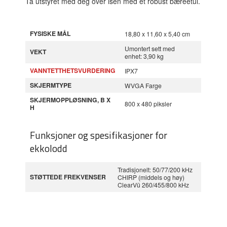
Ta utstyret med deg over isen med et robust bæreetui.
FYSISKE MÅL
18,80 x 11,60 x 5,40 cm
Umontert sett med
VEKT
enhet: 3,90 kg
VANNTETTHETSVURDERING
IPX7
SKJERMTYPE
WVGA Farge
SKJERMOPPLØSNING, B X
800 x 480 piksler
H
Funksjoner og spesifikasjoner for
ekkolodd
Tradisjonelt: 50/77/200 kHz
STØTTEDE FREKVENSER
CHIRP (middels og høy)
ClearVü 260/455/800 kHz