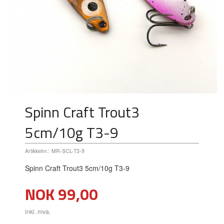
Spinn Craft Trout3
5cm/10g T3-9
Artikkelnr.:
MR-SCL-T3-9
Spinn Craft Trout3 5cm/10g T3-9
Pris
NOK
99,00
inkl. mva.