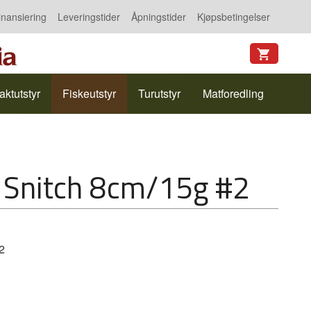
inansiering
Leveringstider
Åpningstider
Kjøpsbetingelser
aktutstyr
Fiskeutstyr
Turutstyr
Matforedling
t Snitch 8cm/15g #2
2