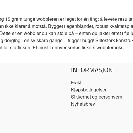
 15 gram tunge wobbleren er laget for én ting: å levere resulta
en ikke klarer å motstå. Bygget i egenblandet, robust kvalitetsp
Dette er en wobbler du kan stole på – enten du jakter ørret i fjellet
 dorging, en sylskarp gange – trigger hugg! Slitesterk konstruks
 for storfisken. Et must i enhver seriøs fiskers wobblerboks.
INFORMASJON
Frakt
Kjøpsbetingelser
Sikkerhet og personvern
Nyhetsbrev