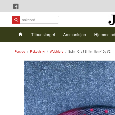
Gå
Lukk
til
innholdet
Produkter
Tilbudstorget
Ammunisjon
Hjemmelad
Forside
Fiskeutstyr
Wobblere
Spinn Craft Snitch 8cm/15g #2