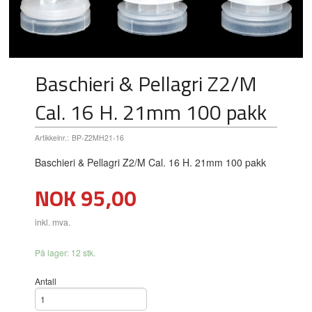
Baschieri & Pellagri Z2/M
Cal. 16 H. 21mm 100 pakk
Artikkelnr.:
BP-Z2MH21-16
Baschieri & Pellagri Z2/M Cal. 16 H. 21mm 100 pakk
Pris
NOK
95,00
inkl. mva.
På lager: 12 stk.
Antall