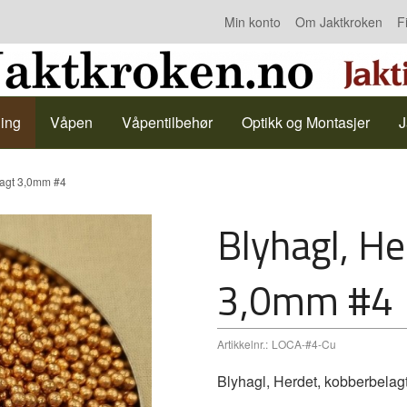
Min konto
Om Jaktkroken
F
Kontakt oss
ing
Våpen
Våpentilbehør
Optikk og Montasjer
J
lagt 3,0mm #4
Blyhagl, He
3,0mm #4
Artikkelnr.:
LOCA-#4-Cu
Blyhagl, Herdet, kobberbelag