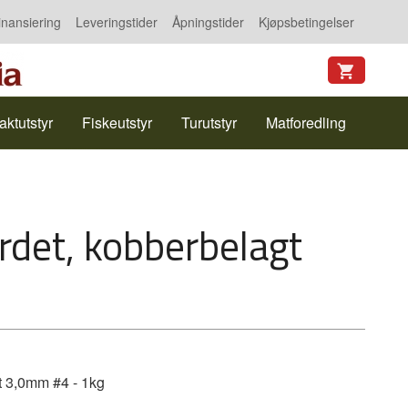
inansiering
Leveringstider
Åpningstider
Kjøpsbetingelser
aktutstyr
Fiskeutstyr
Turutstyr
Matforedling
rdet, kobberbelagt
t 3,0mm #4 - 1kg