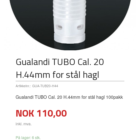
Gualandi TUBO Cal. 20
H.44mm for stål hagl
Artikkelnr.:
GUA-TUB20-H44
Gualandi TUBO Cal. 20 H.44mm for stål hagl 100pakk
Pris
NOK
110,00
inkl. mva.
På lager: 6 stk.