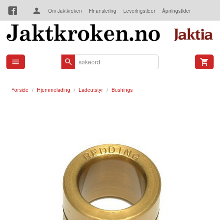
Gå
Om Jaktkroken
Finansiering
Leveringstider
Åpningstider
til
innholdet
Kjøpsbetingelser
Kontakt oss
Forside
Hjemmelading
Ladeutstyr
Bushings