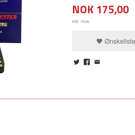
Pris
NOK
175,00
inkl. mva.
Ønskelist