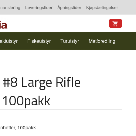
inansiering
Leveringstider
Åpningstider
Kjøpsbetingelser
aktutstyr
Fiskeutstyr
Turutstyr
Matforedling
#8 Large Rifle
, 100pakk
nnhetter, 100pakk