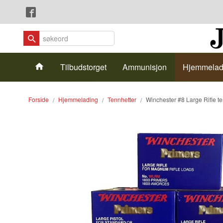
Gå
Lukk
til
innholdet
Produkter
Tilbudstorget
Ammunisjon
Hjemmelad
Forside
Hjemmelading
Tennhetter
Winchester #8 Large Rifle t