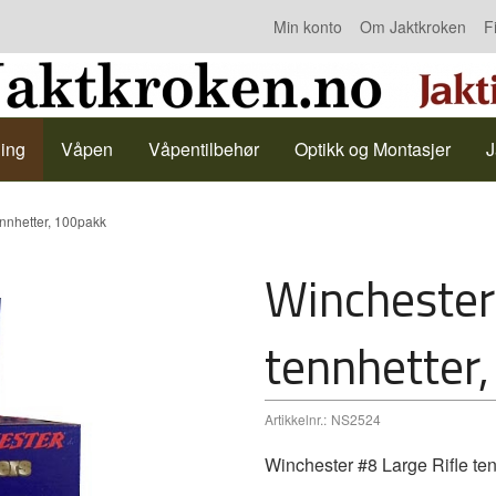
Min konto
Om Jaktkroken
F
Kontakt oss
ing
Våpen
Våpentilbehør
Optikk og Montasjer
J
ennhetter, 100pakk
Winchester 
tennhetter
Artikkelnr.:
NS2524
Winchester #8 Large Rifle te