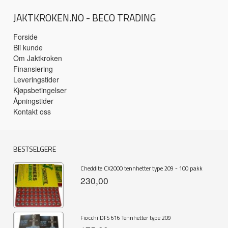
JAKTKROKEN.NO - BECO TRADING
Forside
Bli kunde
Om Jaktkroken
Finansiering
Leveringstider
Kjøpsbetingelser
Åpningstider
Kontakt oss
BESTSELGERE
Cheddite CX2000 tennhetter type 209 - 100 pakk
230,00
Fiocchi DFS 616 Tennhetter type 209