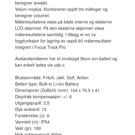
beregner arealet.
Volum-modus: Kombinerer opptil tre målinger og
beregner volumet.
Måleresultatene vises på både interne og eksterne
LCD-skjermer. På den eksterne skjermen vises
måleresultatene samtidig. I tillegg er en ny
loggfunksjon for lagring av opptil 60 måleresultater
integrert i Focus Track Pro.
Avstandsmåleren har et innebygd litium-ion-batteri og
kan enkelt lades via usb-c.
Bruksområde: Friluft, Jakt, Golf, Action
Batteri type: Built-in Li-ion Battery
Dimensjoner (DxBxH) (mm): 104 x 76.5 x 41
Dioptrisk kompensasjon: +/- 6
Utgangspupill: 3,5
Øye avstand: 15
Forstørrelse (x): 6
Vanntett (m): IP54
Vekt (gr): 189
Mak måleavstand: 800m