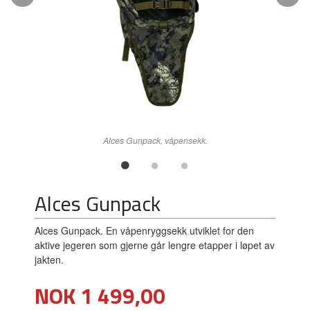
Alces Gunpack, våpensekk.
Alces Gunpack
Alces Gunpack. En våpenryggsekk utviklet for den
aktive jegeren som gjerne går lengre etapper i løpet av
jakten.
Pris
NOK
1 499,00