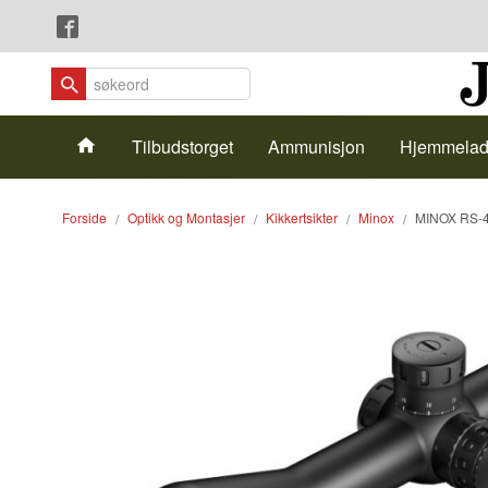
Gå
Lukk
til
innholdet
Produkter
Tilbudstorget
Ammunisjon
Hjemmelad
Forside
Optikk og Montasjer
Kikkertsikter
Minox
MINOX RS-4 