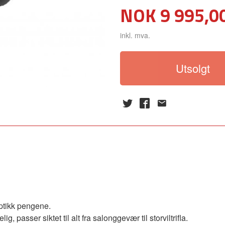
Pris
NOK
9 995,0
inkl. mva.
Utsolgt
optikk pengene.
, passer siktet til alt fra salonggevær til storviltrifla.