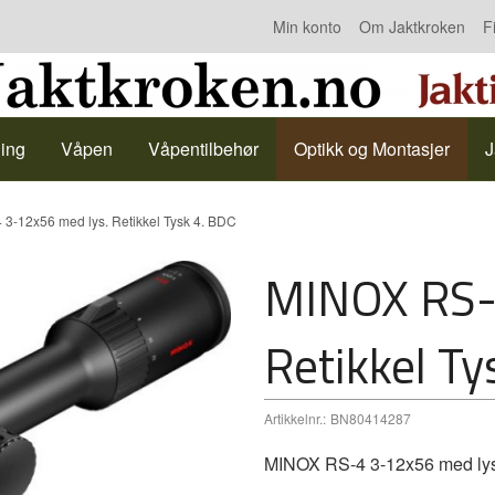
Min konto
Om Jaktkroken
F
Kontakt oss
ing
Våpen
Våpentilbehør
Optikk og Montasjer
J
3-12x56 med lys. Retikkel Tysk 4. BDC
MINOX RS-
Retikkel Ty
Artikkelnr.:
BN80414287
MINOX RS-4 3-12x56 med lys.