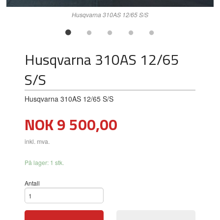
Husqvarna 310AS 12/65 S/S
Husqvarna 310AS 12/65
S/S
Husqvarna 310AS 12/65 S/S
Pris
NOK
9 500,00
inkl. mva.
På lager: 1 stk.
Antall