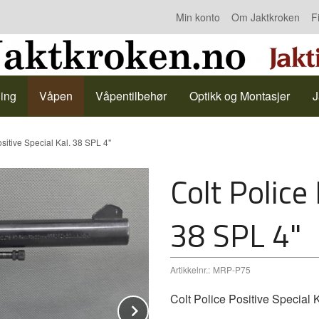
Min konto
Om Jaktkroken
F
Kontakt oss
ing
Våpen
Våpentilbehør
Optikk og Montasjer
J
ositive Special Kal. 38 SPL 4"
Colt Police 
38 SPL 4"
Artikkelnr.:
MRP-P75
Colt Police Positive Special K
Next