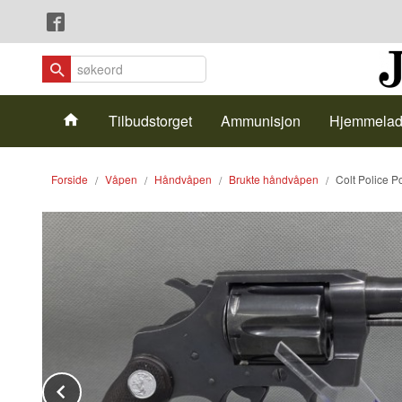
Gå
Lukk
til
innholdet
Produkter
Tilbudstorget
Ammunisjon
Hjemmelad
Forside
Våpen
Håndvåpen
Brukte håndvåpen
Colt Police P
Prev