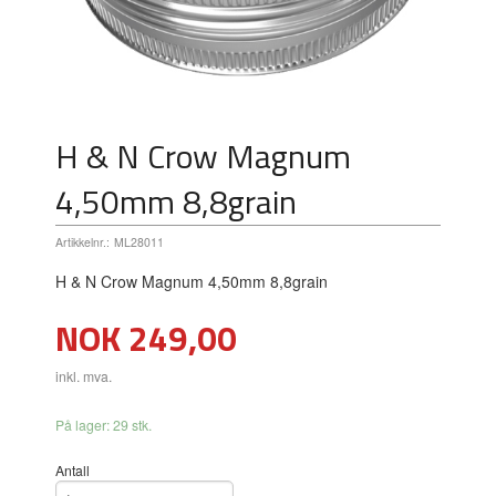
H & N Crow Magnum
4,50mm 8,8grain
Artikkelnr.:
ML28011
H & N Crow Magnum 4,50mm 8,8grain
Pris
NOK
249,00
inkl. mva.
På lager: 29 stk.
Antall