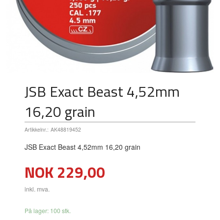
JSB Exact Beast 4,52mm
16,20 grain
Artikkelnr.:
AK48819452
JSB Exact Beast 4,52mm 16,20 grain
Pris
NOK
229,00
inkl. mva.
På lager: 100 stk.