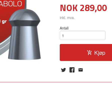
Pris
NOK
289,00
inkl. mva.
Antall
Kjøp