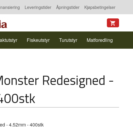
inansiering
Leveringstider
Åpningstider
Kjøpsbetingelser
aktutstyr
Fiskeutstyr
Turutstyr
Matforedling
Monster Redesigned -
400stk
d - 4.52mm - 400stk