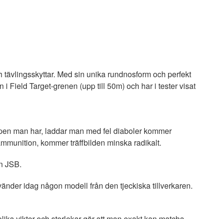
h tävlingsskyttar. Med sin unika rundnosform och perfekt
 Field Target-grenen (upp till 50m) och har i tester visat
apen man har, laddar man med fel diaboler kommer
in ammunition, kommer träffbilden minska radikalt.
ån JSB.
vänder idag någon modell från den tjeckiska tillverkaren.
lika vikter och storlekar gör att man exakt kan matcha