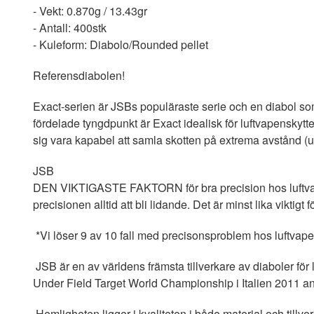
- Vekt: 0.870g / 13.43gr
- Antall: 400stk
- Kuleform: Diabolo/Rounded pellet
Referensdiabolen!
Exact-serien är JSBs populäraste serie och en diabol som
fördelade tyngdpunkt är Exact idealisk för luftvapenskytt
sig vara kapabel att samla skotten på extrema avstånd (up
JSB
DEN VIKTIGASTE FAKTORN för bra precision hos luftvapen
precisionen alltid att bli lidande. Det är minst lika viktig
*Vi löser 9 av 10 fall med precisonsproblem hos luftvapen
JSB är en av världens främsta tillverkare av diaboler för
Under Field Target World Championship i Italien 2011 a
Hemligheten ligger i kvaliteten i både material och till