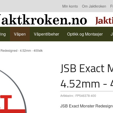
Min konto
Om Jaktkroken
F
Kontakt oss
ing
Våpen
Våpentilbehør
Optikk og Montasjer
J
 Redesigned - 4.52mm - 400stk
JSB Exact 
4.52mm - 
Artikkelnr.:
FP546378-400
JSB Exact Monster Redesigne