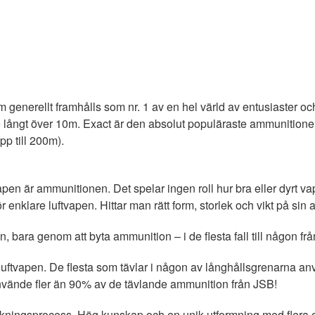
 generellt framhålls som nr. 1 av en hel värld av entusiaster oc
e långt över 10m. Exact är den absolut populäraste ammunitionen i
p till 200m).
 är ammunitionen. Det spelar ingen roll hur bra eller dyrt v
t för enklare luftvapen. Hittar man rätt form, storlek och vikt på s
, bara genom att byta ammunition – i de flesta fall till någon fr
 luftvapen. De flesta som tävlar i någon av långhållsgrenarna an
nvände fler än 90% av de tävlande ammunition från JSB!
verkningsprocess. Hög kunskap och en unik utformning med flera o