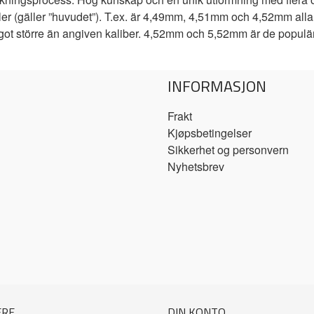
ler (gäller ”huvudet”). T.ex. är 4,49mm, 4,51mm och 4,52mm alla d
något större än angiven kaliber. 4,52mm och 5,52mm är de populär
INFORMASJON
Frakt
Kjøpsbetingelser
Sikkerhet og personvern
Nyhetsbrev
ERE
DIN KONTO