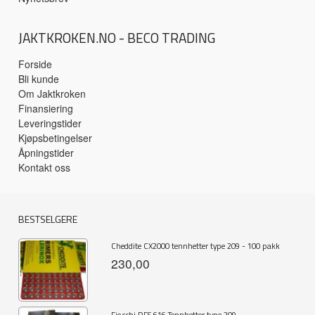
JAKTKROKEN.NO - BECO TRADING
Forside
Bli kunde
Om Jaktkroken
Finansiering
Leveringstider
Kjøpsbetingelser
Åpningstider
Kontakt oss
BESTSELGERE
Cheddite CX2000 tennhetter type 209 - 100 pakk
230,00
Fiocchi DFS 616 Tennhetter type 209