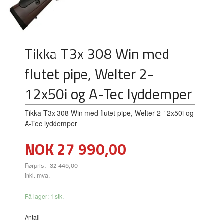
Tikka T3x 308 Win med
flutet pipe, Welter 2-
12x50i og A-Tec lyddemper
Tikka T3x 308 Win med flutet pipe, Welter 2-12x50i og
A-Tec lyddemper
Tilbud
NOK
27 990,00
Førpris:
32 445,00
Rabatt
inkl. mva.
På lager: 1 stk.
Antall