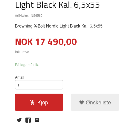
Light Black Kal. 6,5x55
Artikkelnr.:
NS6565
Browning X-Bolt Nordic Light Black Kal. 6,5x55
Pris
NOK
17 490,00
inkl. mva.
På lager: 2 stk.
Antall
Kjøp
Ønskeliste