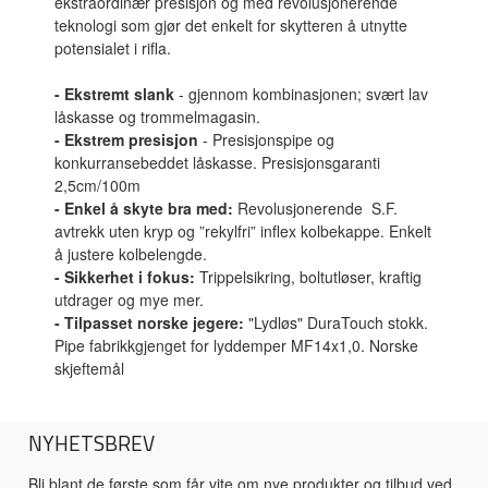
ekstraordinær presisjon og med revolusjonerende
teknologi som gjør det enkelt for skytteren å utnytte
potensialet i rifla.
- Ekstremt slank
- gjennom kombinasjonen; svært lav
låskasse og trommelmagasin.
- Ekstrem presisjon
- Presisjonspipe og
konkurransebeddet låskasse. Presisjonsgaranti
2,5cm/100m
- Enkel å skyte bra med:
Revolusjonerende S.F.
avtrekk uten kryp og ”rekylfri” inflex kolbekappe. Enkelt
å justere kolbelengde.
- Sikkerhet i fokus:
Trippelsikring, boltutløser, kraftig
utdrager og mye mer.
- Tilpasset norske jegere:
"Lydløs" DuraTouch stokk.
Pipe fabrikkgjenget for lyddemper MF14x1,0. Norske
skjeftemål
NYHETSBREV
Bli blant de første som får vite om nye produkter og tilbud ved