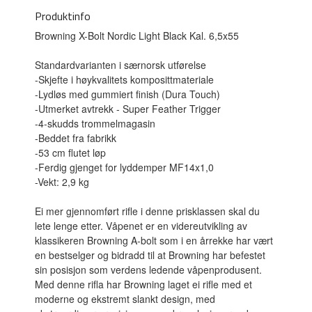
Produktinfo
Browning X-Bolt Nordic Light Black Kal. 6,5x55
Standardvarianten i særnorsk utførelse
-Skjefte i høykvalitets komposittmateriale
-Lydløs med gummiert finish (Dura Touch)
-Utmerket avtrekk - Super Feather Trigger
-4-skudds trommelmagasin
-Beddet fra fabrikk
-53 cm flutet løp
-Ferdig gjenget for lyddemper MF14x1,0
-Vekt: 2,9 kg
Ei mer gjennomført rifle i denne prisklassen skal du
lete lenge etter. Våpenet er en videreutvikling av
klassikeren Browning A-bolt som i en årrekke har vært
en bestselger og bidradd til at Browning har befestet
sin posisjon som verdens ledende våpenprodusent.
Med denne rifla har Browning laget ei rifle med et
moderne og ekstremt slankt design, med