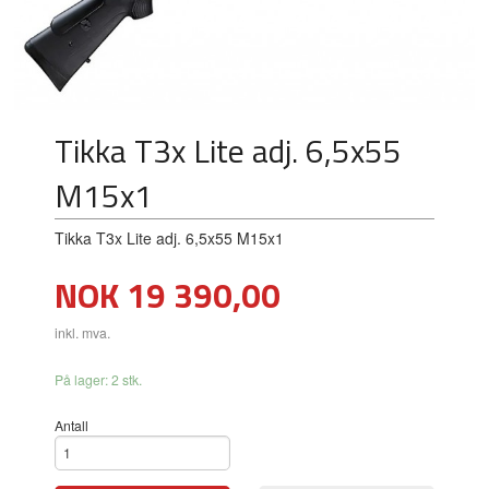
Tikka T3x Lite adj. 6,5x55
M15x1
Tikka T3x Lite adj. 6,5x55 M15x1
Pris
NOK
19 390,00
inkl. mva.
På lager: 2 stk.
Antall