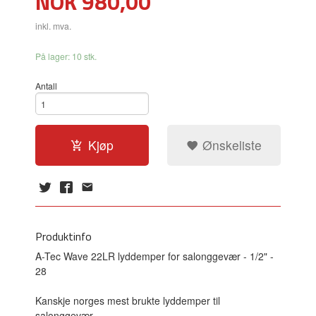
Pris
NOK
980,00
inkl. mva.
På lager: 10 stk.
Antall
Kjøp
Ønskeliste
Produktinfo
A-Tec Wave 22LR lyddemper for salonggevær - 1/2" -
28
Kanskje norges mest brukte lyddemper til
salonggevær.