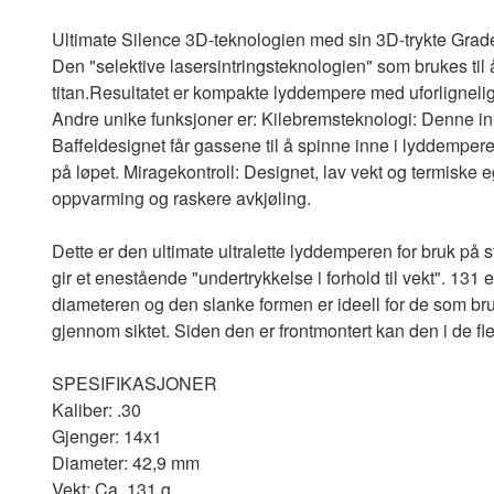
Ultimate Silence 3D-teknologien med sin 3D-trykte Grade
Den "selektive lasersintringsteknologien" som brukes til 
titan.Resultatet er kompakte lyddempere med uforlignelig u
Andre unike funksjoner er: Kilebremsteknologi: Denne i
Baffeldesignet får gassene til å spinne inne i lyddemper
på løpet. Miragekontroll: Designet, lav vekt og termisk
oppvarming og raskere avkjøling.
Dette er den ultimate ultralette lyddemperen for bruk på s
gir et enestående "undertrykkelse i forhold til vekt".
131 e
diameteren og den slanke formen er ideell for de som bruk
gjennom siktet.
Siden den er frontmontert kan den i de fle
SPESIFIKASJONER
Kaliber: .30
Gjenger: 14x1
Diameter: 42,9 mm
Vekt: Ca. 131 g