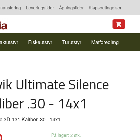
inansiering
Leveringstider
Åpningstider
Kjøpsbetingelser
aktutstyr
Fiskeutstyr
Turutstyr
Matforedling
ik Ultimate Silence
iber .30 - 14x1
e 3D-131 Kaliber .30 - 14x1
0
På lager: 2 stk.