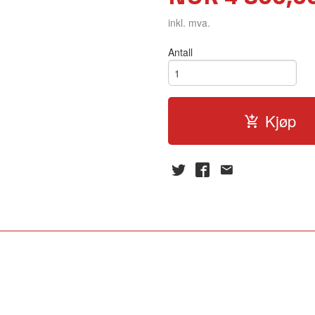
inkl. mva.
Antall
Kjøp
1