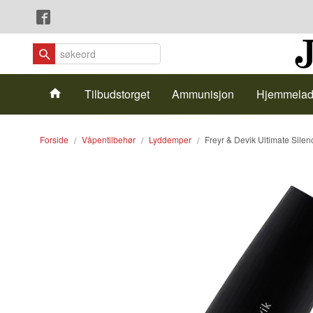
Gå
Lukk
til
innholdet
Produkter
Tilbudstorget
Ammunisjon
Hjemmelad
Forside
Våpentilbehør
Lyddemper
Freyr & Devik Ultimate Silen