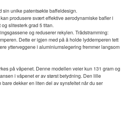
 sin unike patentsøkte baffeldesign.
m kan produsere svært effektive aerodynamiske bafler i
og slitesterk grad 5 titan.
ningsgassene og reduserer rekylen. Trådstramming:
demperen. Dette er igjen med på å holde lyddemperen tett
ykkere ytterveggene i aluminiumslegering fremmer langsom
erkes på våpenet.
Denne modellen veier kun 131 gram og
lansen i våpenet er av størst betydning.
Den lille
 bare dekker en liten del av synsfeltet når du ser