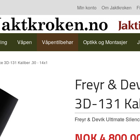
Min konto
Om Jaktkroken
F
Kontakt oss
ing
Våpen
Våpentilbehør
Optikk og Montasjer
J
ce 3D-131 Kaliber .30 - 14x1
Freyr & Dev
3D-131 Kal
Freyr & Devik Ultimate Silenc
Pris
NOK
4 800,0