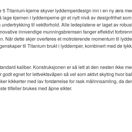
 5 Titanium-kjerne skyver lyddemperdesign inn i en ny æra med
å lage kjernen i lyddemperne gir et nytt nivå av designfrihet so
ndertrykking til vektforhold. Alle ledeplatene er laget av robust 
nnovative innvendige munningsbremsen fanger effektivt forbren
en. Når dette skjer overføres et motroterende momentum til lyd
e egenskaper til Titanium brukt i lyddemper, kombinert med de t
tandard kaliber.
Konstruksjonen er så lett at den nesten ikke m
r godt egnet for lettvektsvåpen så vel som aktivt skyting hvor ba
er kikkerter med lav forstørrelse for rask målinnsamling, da den
ste tilfeller brukes med åpne sikter.