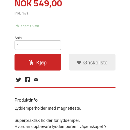
Pris
NOK
549,00
inkl. mva.
På lager: 15 stk.
Antall
Kjøp
Ønskeliste
Produktinfo
Lyddemperholder med magnetfeste.
Superpraktisk holder for lyddemper.
Hvordan oppbevare lyddemperen i våpenskapet ?